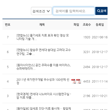
검색
번호
제목
파일
조회수
등록일
[연합뉴스] 줄기세포 치료 효과 확인 영상 모
7
1920
2021-06-16
니터링 기술 개...
[연합뉴스] 함승주 연세대·송대섭 고려대 교수
6
3231
2018-12-17
연구팀, 고�...
[동아사이언스] 공진 주파수를 이용 바이러스,
5
2494
2018-12-17
슈퍼박테리아...
2011년 국가연구개발 우수성과 100선에 선
4
4453
2011-11-14
정
[한국경제] 연세대 나노바이오 시스템연구실 -
3
2196
2011-10-21
암 치료 약물...
[동아일보] 암세포 진단-치료 동시에… 항암제